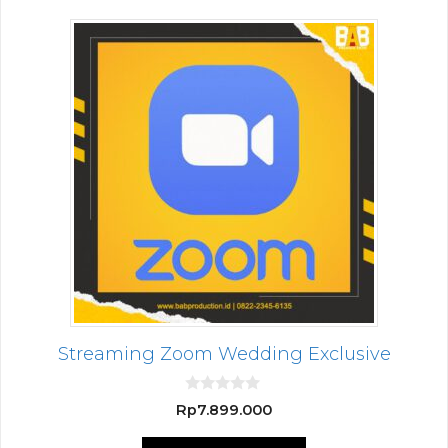
Streaming Zoom Wedding Exclusive
0
Rp
7.899.000
o
u
t