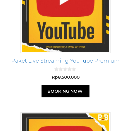
Paket Live Streaming YouTube Premium
0
Rp
8.500.000
o
u
t
BOOKING NOW!
o
f
5