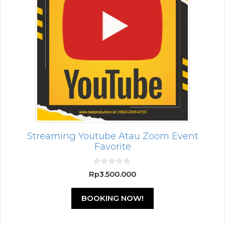
Streaming Youtube Atau Zoom Event
Favorite
0
Rp
3.500.000
o
u
t
BOOKING NOW!
o
f
5