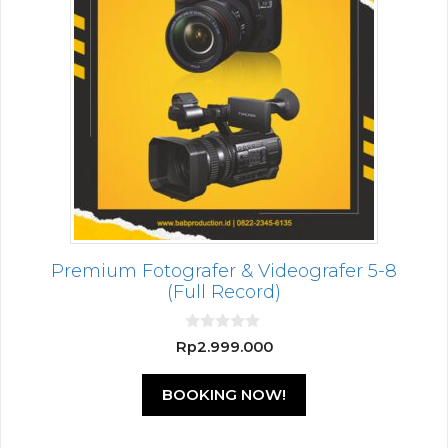
Premium Fotografer & Videografer 5-8
(Full Record)
0
Rp
2.999.000
o
u
t
BOOKING NOW!
o
f
5