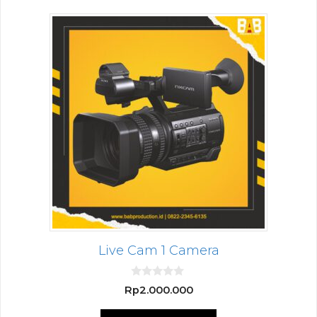
Live Cam 1 Camera
0
Rp
2.000.000
o
u
t