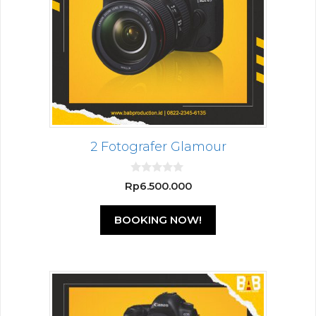
2 Fotografer Glamour
0
Rp
6.500.000
o
u
t
BOOKING NOW!
o
f
5